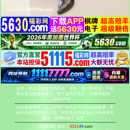
www.777888999.com
说明：本论坛所提供的内容、资料、图片和资讯，只应
用在合法的资料探讨，暂不适用于其它，外围和使用。
特此声明 ！
论坛免责声明：以上所有广告内容均为赞助商提供，本
站不对其经营行为负责。浏览或使用者须自行承担有关
责任，本网站恕不 负责。
【管家婆】域名：
4321
49
.com